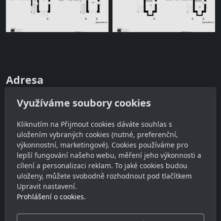
Adresa
Ateliér JinýRozměr
Využíváme soubory cookies
Dobrovodská 634/76, 370 06 České Budějovice
IČ: 88196542
Kliknutím na Přijmout cookies dáváte souhlas s
uložením vybraných cookies (nutné, preferenční,
DIČ: CZ8511140671
výkonnostní, marketingové). Cookies používáme pro
lepší fungování našeho webu, měření jeho výkonnosti a
Kontakt
cílení a personalizaci reklam. To jaké cookies budou
uloženy, můžete svobodně rozhodnout pod tlačítkem
lukas@jinyrozmer.cz
Upravit nastavení.
+420 728 828594
Prohlášení o cookies.
Sledujte nás