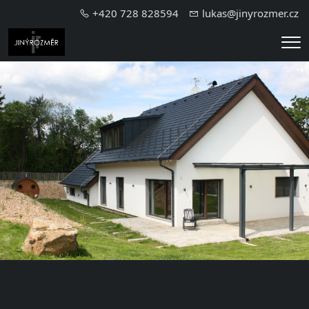
+420 728 828594
lukas@jinyrozmer.cz
Me