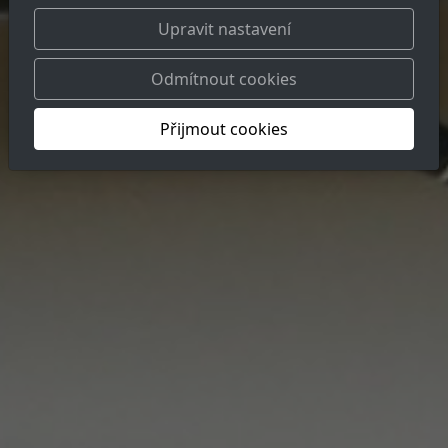
Upravit nastavení
Odmítnout cookies
Přijmout cookies