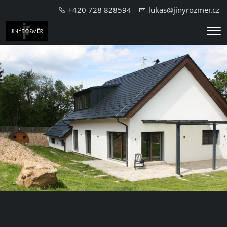
+420 728 828594
lukas@jinyrozmer.cz
Me