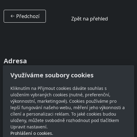
Předchozí
Zpět na přehled
Adresa
Ateliér JinýRozměr
Využíváme soubory cookies
Dobrovodská 634/76, 370 06 České Budějovice
IČ: 88196542
Kliknutím na Přijmout cookies dáváte souhlas s
uložením vybraných cookies (nutné, preferenční,
DIČ: CZ8511140671
výkonnostní, marketingové). Cookies používáme pro
lepší fungování našeho webu, měření jeho výkonnosti a
Kontakt
cílení a personalizaci reklam. To jaké cookies budou
uloženy, můžete svobodně rozhodnout pod tlačítkem
lukas@jinyrozmer.cz
Upravit nastavení.
+420 728 828594
Prohlášení o cookies.