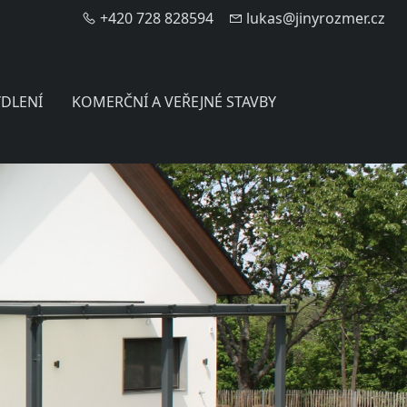
+420 728 828594
lukas@jinyrozmer.cz
YDLENÍ
KOMERČNÍ A VEŘEJNÉ STAVBY