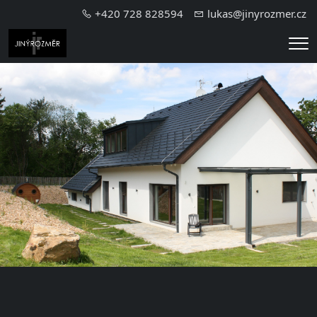
+420 728 828594
lukas@jinyrozmer.cz
Me