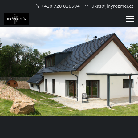
+420 728 828594
lukas@jinyrozmer.cz
Me