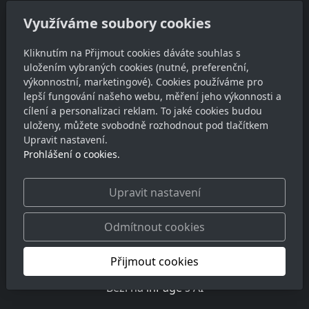
Ateliér JinýRozměr
Využíváme soubory cookies
Dobrovodská 634/76, 370 06 České Budějovice
IČ: 88196542
Kliknutím na Přijmout cookies dáváte souhlas s
uložením vybraných cookies (nutné, preferenční,
DIČ: CZ8511140671
výkonnostní, marketingové). Cookies používáme pro
lepší fungování našeho webu, měření jeho výkonnosti a
Kontakt
cílení a personalizaci reklam. To jaké cookies budou
uloženy, můžete svobodně rozhodnout pod tlačítkem
lukas@jinyrozmer.cz
Upravit nastavení.
+420 728 828594
Prohlášení o cookies.
Sledujte nás
Upravit nastavení
Odmítnout cookies
Přijmout cookies
© 2026
Ateliér JinýRozměr
Běží na
inPage
s AI