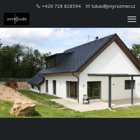
+420 728 828594
lukas@jinyrozmer.cz
Me