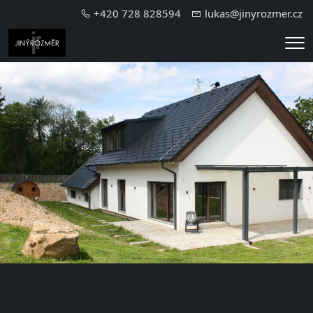
+420 728 828594
lukas@jinyrozmer.cz
Me