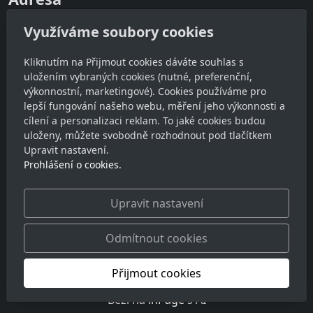
Ateliér JinýRozměr
Využíváme soubory cookies
Dobrovodská 634/76, 370 06 České Budějovice
IČ: 88196542
Kliknutím na Přijmout cookies dáváte souhlas s
uložením vybraných cookies (nutné, preferenční,
DIČ: CZ8511140671
výkonnostní, marketingové). Cookies používáme pro
lepší fungování našeho webu, měření jeho výkonnosti a
Kontakt
cílení a personalizaci reklam. To jaké cookies budou
uloženy, můžete svobodně rozhodnout pod tlačítkem
lukas@jinyrozmer.cz
Upravit nastavení.
+420 728 828594
Prohlášení o cookies.
Sledujte nás
Upravit nastavení
Odmítnout cookies
Přijmout cookies
© 2026
Ateliér JinýRozměr
Běží na
inPage
s AI