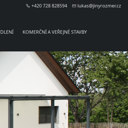
+420 728 828594
lukas@jinyrozmer.cz
YDLENÍ
KOMERČNÍ A VEŘEJNÉ STAVBY